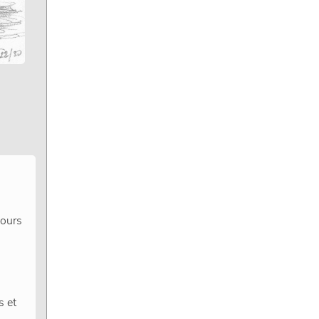
jours
s et